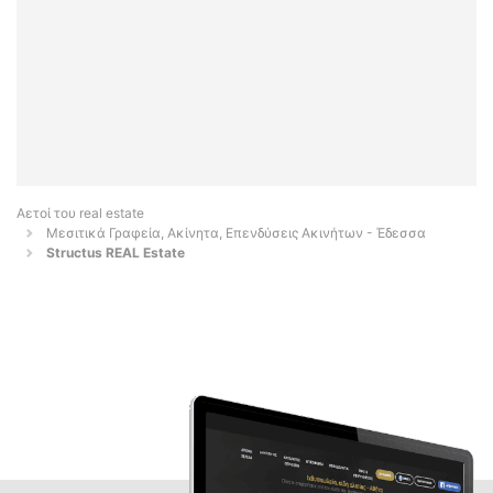
Αετοί του real estate
Μεσιτικά Γραφεία, Ακίνητα, Επενδύσεις Ακινήτων - Έδεσσα
Structus REAL Estate