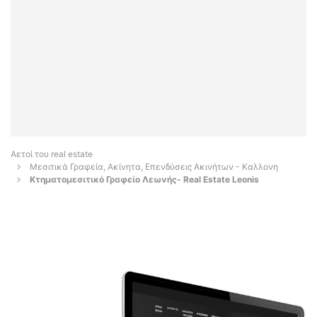
Αετοί του real estate
Μεσιτικά Γραφεία, Ακίνητα, Επενδύσεις Ακινήτων - Καλλονη
Κτηματομεσιτικό Γραφείο Λεωνής- Real Estate Leonis