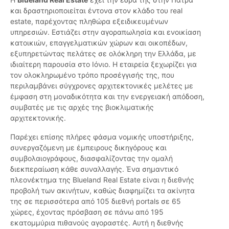
και δραστηριοποιείται έντονα στον κλάδο του real
estate, παρέχοντας πληθώρα εξειδικευμένων
υπηρεσιών. Εστιάζει στην αγοραπωλησία και ενοικίαση
κατοικιών, επαγγελματικών χώρων και οικοπέδων,
εξυπηρετώντας πελάτες σε ολόκληρη την Ελλάδα, με
ιδιαίτερη παρουσία στο Ιόνιο. Η εταιρεία ξεχωρίζει για
τον ολοκληρωμένο τρόπο προσέγγισής της, που
περιλαμβάνει σύγχρονες αρχιτεκτονικές μελέτες με
έμφαση στη μοναδικότητα και την ενεργειακή απόδοση,
συμβατές με τις αρχές της βιοκλιματικής
αρχιτεκτονικής.
Παρέχει επίσης πλήρες φάσμα νομικής υποστήριξης,
συνεργαζόμενη με έμπειρους δικηγόρους και
συμβολαιογράφους, διασφαλίζοντας την ομαλή
διεκπεραίωση κάθε συναλλαγής. Ένα σημαντικό
πλεονέκτημα της Blueland Real Estate είναι η διεθνής
προβολή των ακινήτων, καθώς διαφημίζει τα ακίνητα
της σε περισσότερα από 105 διεθνή portals σε 65
χώρες, έχοντας πρόσβαση σε πάνω από 195
εκατομμύρια πιθανούς αγοραστές. Αυτή η διεθνής