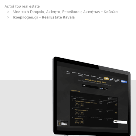
Αετοί του real estate
Μεσιτικά Γραφεία, Ακίνητα, Επενδύσεις Ακινήτων - Καβάλα
Ikoepiloges.gr • Real Estate Kavala