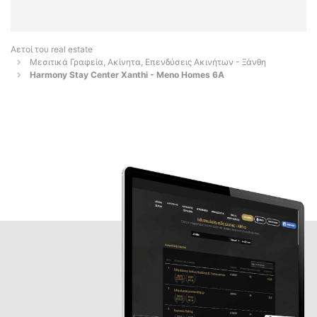
Αετοί του real estate
Μεσιτικά Γραφεία, Ακίνητα, Επενδύσεις Ακινήτων - Ξάνθη
Harmony Stay Center Xanthi - Meno Homes 6A