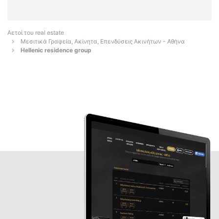
Αετοί του real estate
Μεσιτικά Γραφεία, Ακίνητα, Επενδύσεις Ακινήτων - Αθήνα
Hellenic residence group