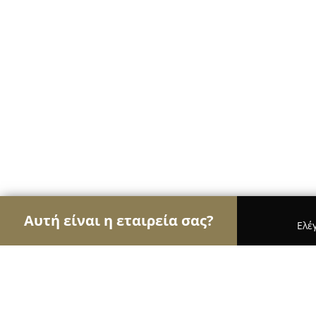
Αυτή είναι η εταιρεία σας?
Ελέ
Αετοί του real estate
Μεσιτικά Γραφεία, Ακίνητα