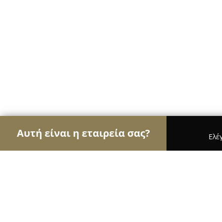
Αυτή είναι η εταιρεία σας?
Ελέ
Αετοί του real estate
Μεσιτικά Γραφεία, Ακίνητ
Ifos Apartments