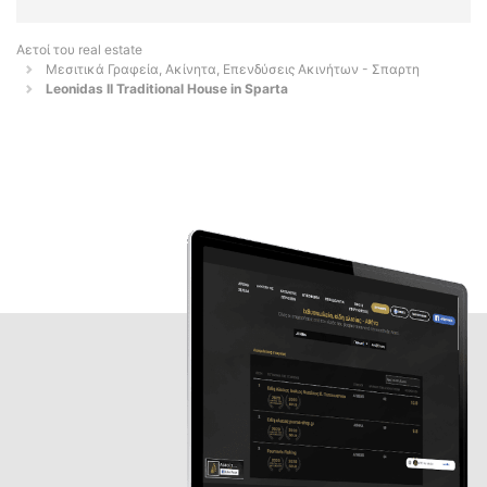
Αετοί του real estate
Μεσιτικά Γραφεία, Ακίνητα, Επενδύσεις Ακινήτων - Σπαρτη
Leonidas II Traditional House in Sparta