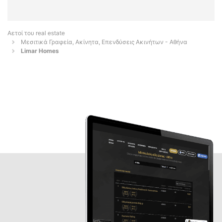
Αετοί του real estate
Μεσιτικά Γραφεία, Ακίνητα, Επενδύσεις Ακινήτων - Αθήνα
Limar Homes