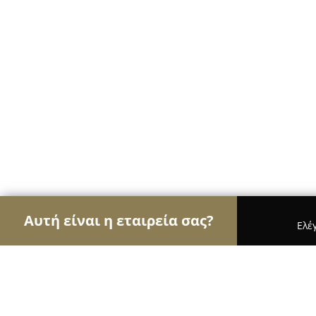
Αυτή είναι η εταιρεία σας?
Ελέ
Αετοί του real estate
Μεσιτικά Γραφεία, Ακίνητ