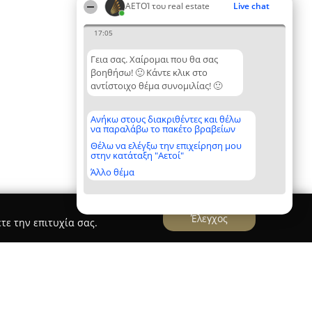
ΑΕΤΟΊ του real estate
Live chat
17:05
Γεια σας. Χαίρομαι που θα σας
βοηθήσω! 🙂 Κάντε κλικ στο
αντίστοιχο θέμα συνομιλίας! 🙂
Ανήκω στους διακριθέντες και θέλω
να παραλάβω το πακέτο βραβείων
Θέλω να ελέγξω την επιχείρηση μου
στην κατάταξη "Αετοί"
Άλλο θέμα
Έλεγχος
τε την επιτυχία σας.
essaloniki Centre