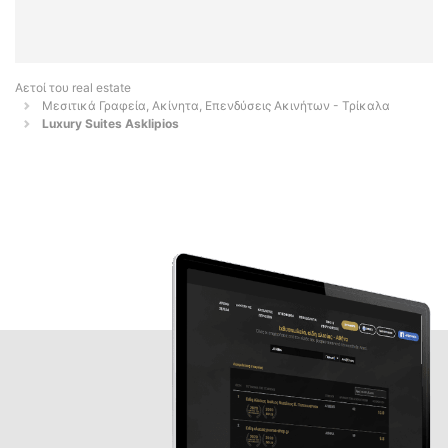
Αετοί του real estate
Μεσιτικά Γραφεία, Ακίνητα, Επενδύσεις Ακινήτων - Τρίκαλα
Luxury Suites Asklipios