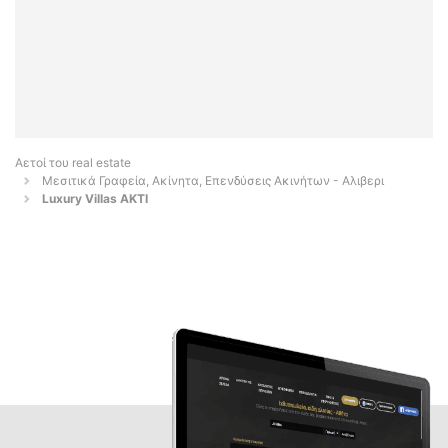
Αετοί του real estate
Μεσιτικά Γραφεία, Ακίνητα, Επενδύσεις Ακινήτων - Αλιβερι
Luxury Villas AKTI