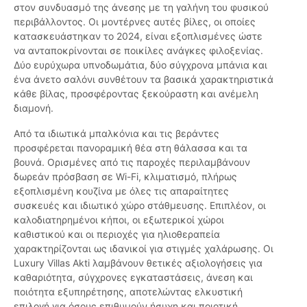
στον συνδυασμό της άνεσης με τη γαλήνη του φυσικού
περιβάλλοντος. Οι μοντέρνες αυτές βίλες, οι οποίες
κατασκευάστηκαν το 2024, είναι εξοπλισμένες ώστε
να ανταποκρίνονται σε ποικίλες ανάγκες φιλοξενίας.
Δύο ευρύχωρα υπνοδωμάτια, δύο σύγχρονα μπάνια και
ένα άνετο σαλόνι συνθέτουν τα βασικά χαρακτηριστικά
κάθε βίλας, προσφέροντας ξεκούραστη και ανέμελη
διαμονή.
Από τα ιδιωτικά μπαλκόνια και τις βεράντες
προσφέρεται πανοραμική θέα στη θάλασσα και τα
βουνά. Ορισμένες από τις παροχές περιλαμβάνουν
δωρεάν πρόσβαση σε Wi-Fi, κλιματισμό, πλήρως
εξοπλισμένη κουζίνα με όλες τις απαραίτητες
συσκευές και ιδιωτικό χώρο στάθμευσης. Επιπλέον, οι
καλοδιατηρημένοι κήποι, οι εξωτερικοί χώροι
καθιστικού και οι περιοχές για ηλιοθεραπεία
χαρακτηρίζονται ως ιδανικοί για στιγμές χαλάρωσης. Οι
Luxury Villas Akti λαμβάνουν θετικές αξιολογήσεις για
καθαριότητα, σύγχρονες εγκαταστάσεις, άνεση και
ποιότητα εξυπηρέτησης, αποτελώντας ελκυστική
επιλογή για όσους επιθυμούν ήσυχη και ποιοτική