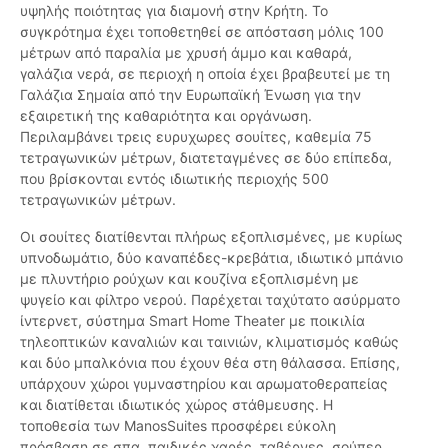
υψηλής ποιότητας για διαμονή στην Κρήτη. Το
συγκρότημα έχει τοποθετηθεί σε απόσταση μόλις 100
μέτρων από παραλία με χρυσή άμμο και καθαρά,
γαλάζια νερά, σε περιοχή η οποία έχει βραβευτεί με τη
Γαλάζια Σημαία από την Ευρωπαϊκή Ένωση για την
εξαιρετική της καθαριότητα και οργάνωση.
Περιλαμβάνει τρεις ευρυχωρες σουίτες, καθεμία 75
τετραγωνικών μέτρων, διατεταγμένες σε δύο επίπεδα,
που βρίσκονται εντός ιδιωτικής περιοχής 500
τετραγωνικών μέτρων.
Οι σουίτες διατίθενται πλήρως εξοπλισμένες, με κυρίως
υπνοδωμάτιο, δύο καναπέδες-κρεβάτια, ιδιωτικό μπάνιο
με πλυντήριο ρούχων και κουζίνα εξοπλισμένη με
ψυγείο και φίλτρο νερού. Παρέχεται ταχύτατο ασύρματο
ίντερνετ, σύστημα Smart Home Theater με ποικιλία
τηλεοπτικών καναλιών και ταινιών, κλιματισμός καθώς
και δύο μπαλκόνια που έχουν θέα στη θάλασσα. Επίσης,
υπάρχουν χώροι γυμναστηρίου και αρωματοθεραπείας
και διατίθεται ιδιωτικός χώρος στάθμευσης. Η
τοποθεσία των ManosSuites προσφέρει εύκολη
πρόσβαση σε σπα, παιδικές χαρές, ταβέρνες, σούπερ