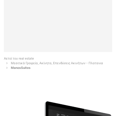
Αετοί του real estate
Μεσιτικά Γραφεία, Ακίνητα, Επενδύσεις Ακινήτων - Πλατανια
ManosSuites