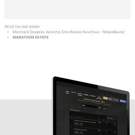
Αετοί του real estate
Μεσιτικά Γραφεία, Ακίνητα, Επενδύσεις Ακινήτων - Μαραθώνας
MARATHON ESTATE