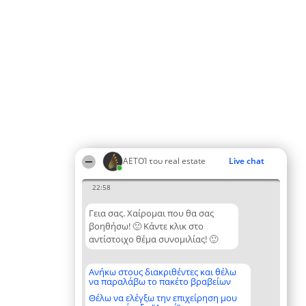
ΑΕΤΟΊ του real estate
Live chat
22:58
Γεια σας. Χαίρομαι που θα σας
βοηθήσω! 🙂 Κάντε κλικ στο
αντίστοιχο θέμα συνομιλίας! 🙂
Ανήκω στους διακριθέντες και θέλω
να παραλάβω το πακέτο βραβείων
Θέλω να ελέγξω την επιχείρηση μου