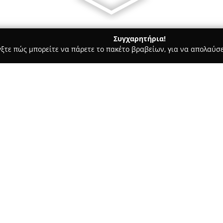
Συγχαρητήρια!
γξτε πώς μπορείτε να πάρετε το πακέτο βραβείων, για να απολαύσε
α, Επενδύσεις Ακινήτων - Πρέβεζα
Maria's renovated&cozy ap
Σχετικά με την εταιρεία:
Το
Maria's renovated&cozy a
ήρεμη γειτονιά και αποτελεί ε
είναι ευρύχωρο, με σύγχρονο 
συμπεριλαμβανομένου δωρεάν 
όλους τους χώρους και πλήρως
προετοιμασία γευμάτων.
Ένα σημαντικό πλεονέκτημα του