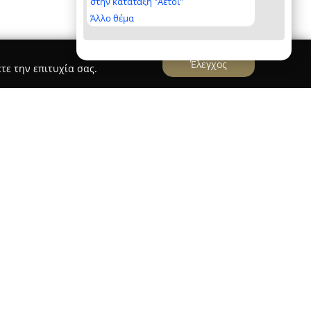
στην κατάταξη "Αετοί"
Άλλο θέμα
Έλεγχος
τε την επιτυχία σας.
artment
partment
βρίσκεται στην Πρέβεζα, μέσα σε μια
λκυστικό προορισμό για διαμονή. Το κατάλυμα
σχεδιασμό και πλήθος παροχών,
Wi-Fi υψηλής ταχύτητας, κλιματιστικών σε
 εξοπλισμένης κουζίνας, κατάλληλης για την
 διαμερίσματος είναι οι εξωτερικοί χώροι, που