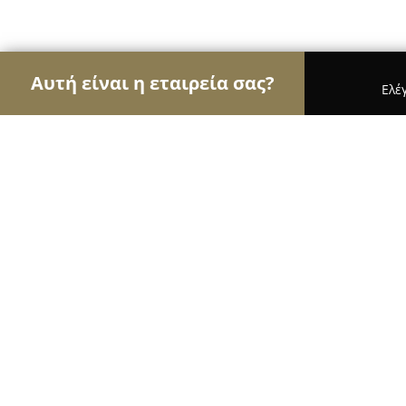
Αυτή είναι η εταιρεία σας?
Ελέ
Αετοί του real estate
Μεσιτικά Γραφεία, Ακίνητ
Maria's renovated&cozy apartment
8.5
(5)
Πρέβεζα, Παργινόσκαλας 6