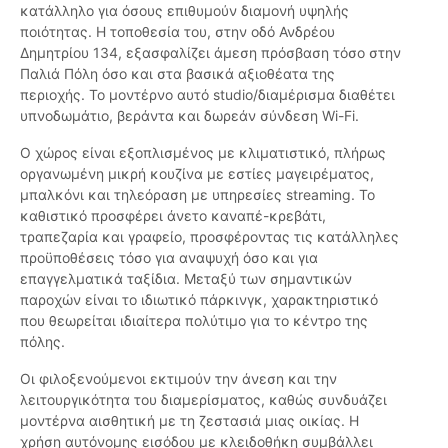
κατάλληλο για όσους επιθυμούν διαμονή υψηλής
ποιότητας. Η τοποθεσία του, στην οδό Ανδρέου
Δημητρίου 134, εξασφαλίζει άμεση πρόσβαση τόσο στην
Παλιά Πόλη όσο και στα βασικά αξιοθέατα της
περιοχής. Το μοντέρνο αυτό studio/διαμέρισμα διαθέτει
υπνοδωμάτιο, βεράντα και δωρεάν σύνδεση Wi-Fi.
Ο χώρος είναι εξοπλισμένος με κλιματιστικό, πλήρως
οργανωμένη μικρή κουζίνα με εστίες μαγειρέματος,
μπαλκόνι και τηλεόραση με υπηρεσίες streaming. Το
καθιστικό προσφέρει άνετο καναπέ-κρεβάτι,
τραπεζαρία και γραφείο, προσφέροντας τις κατάλληλες
προϋποθέσεις τόσο για αναψυχή όσο και για
επαγγελματικά ταξίδια. Μεταξύ των σημαντικών
παροχών είναι το ιδιωτικό πάρκινγκ, χαρακτηριστικό
που θεωρείται ιδιαίτερα πολύτιμο για το κέντρο της
πόλης.
Οι φιλοξενούμενοι εκτιμούν την άνεση και την
λειτουργικότητα του διαμερίσματος, καθώς συνδυάζει
μοντέρνα αισθητική με τη ζεστασιά μιας οικίας. Η
χρήση αυτόνομης εισόδου με κλειδοθήκη συμβάλλει