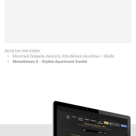
Αετοί του real estate
Μεσιτικά Γραφεία, Ακίνητα, Επενδύσεις Ακινήτων - Ξάνθη
MenoHomes 5 - Stylish Apartment Xanthi