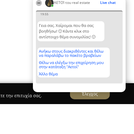
ΑΕΤΟΊ του real estate
Live chat
19:55
Γεια σας. Χαίρομαι που θα σας
βοηθήσω! 🙂 Κάντε κλικ στο
αντίστοιχο θέμα συνομιλίας! 🙂
Ανήκω στους διακριθέντες και θέλω
να παραλάβω το πακέτο βραβείων
Θέλω να ελέγξω την επιχείρηση μου
στην κατάταξη "Αετοί"
Άλλο θέμα
Έλεγχος
τε την επιτυχία σας.
vala