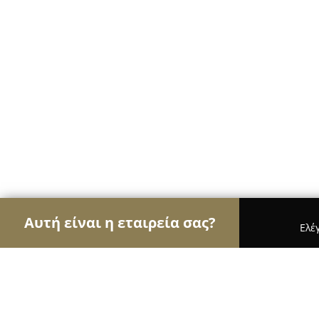
Αυτή είναι η εταιρεία σας?
Ελέ
Αετοί του real estate
Μεσιτικά Γραφεία, Ακίνητ