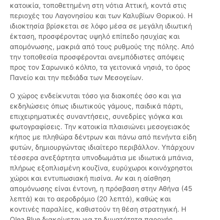
κατοικία, τοποθετημένη στη νότια Αττική, κοντά στις
περιοχές του Λαγονησίου και των Καλυβίων Θορικού. Η
ιδιοκτησία βρίσκεται σε λόφο μέσα σε μεγάλη ιδιωτική
έκταση, προσφέροντας υψηλό επίπεδο ησυχίας και
απομόνωσης, μακριά από τους ρυθμούς της πόλης. Από
την τοποθεσία προσφέρονται ανεμπόδιστες απόψεις
προς τον Σαρωνικό κόλπο, τα γειτονικά νησιά, το όρος
Πανείο και την πεδιάδα των Μεσογείων.
Ο χώρος ενδείκνυται τόσο για διακοπές όσο και για
εκδηλώσεις όπως ιδιωτικούς γάμους, παιδικά πάρτι,
επιχειρηματικές συναντήσεις, συνεδρίες γιόγκα και
φωτογραφίσεις. Την κατοικία πλαισιώνει μεσογειακός
κήπος με πληθώρα δέντρων και πάνω από πενήντα είδη
φυτών, δημιουργώντας ιδιαίτερο περιβάλλον. Υπάρχουν
τέσσερα ανεξάρτητα υπνοδωμάτια με ιδιωτικά μπάνια,
πλήρως εξοπλισμένη κουζίνα, ευρύχωροι κοινόχρηστοι
χώροι και εντυπωσιακή πισίνα. Αν και η αίσθηση
απομόνωσης είναι έντονη, η πρόσβαση στην Αθήνα (45
λεπτά) και το αεροδρόμιο (20 λεπτά), καθώς και
κοντινές παραλίες, καθιστούν τη θέση στρατηγική. Η
Olea Blue διακρίνεται για τη δυνατότητα παροχής