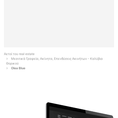
Αετοί του real estate
Μεσιτικά Γραφεία, Ακίνητα, Επενδύσεις Ακινήτων - Καλύβια
Θορικού
Olea Blue