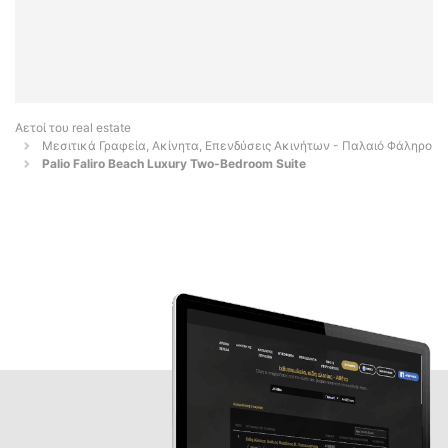
Αετοί του real estate
Μεσιτικά Γραφεία, Ακίνητα, Επενδύσεις Ακινήτων - Παλαιό Φάληρο
Palio Faliro Beach Luxury Two-Bedroom Suite