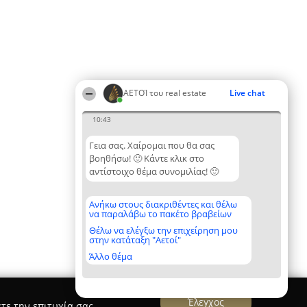
ΑΕΤΟΊ του real estate
Live chat
10:43
Γεια σας. Χαίρομαι που θα σας
βοηθήσω! 🙂 Κάντε κλικ στο
αντίστοιχο θέμα συνομιλίας! 🙂
Ανήκω στους διακριθέντες και θέλω
να παραλάβω το πακέτο βραβείων
Θέλω να ελέγξω την επιχείρηση μου
στην κατάταξη "Αετοί"
Άλλο θέμα
Έλεγχος
τε την επιτυχία σας.