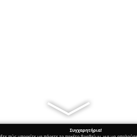
Συγχαρητήρια!
γξτε πώς μπορείτε να πάρετε το πακέτο βραβείων, για να απολαύσε