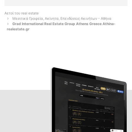
Αετοί του real estate
Μεσιτικά Γραφεία, Ακίνητα, Επενδύσεις Ακινήτων - Αθήνα
Grad International Real Estate Group Athens Greece Athina-
realestate.gr