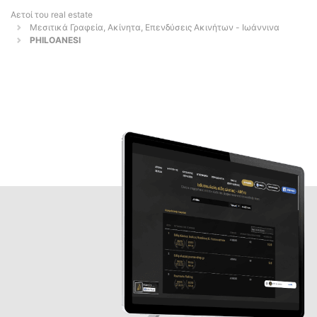
Αετοί του real estate
Μεσιτικά Γραφεία, Ακίνητα, Επενδύσεις Ακινήτων - Ιωάννινα
PHILOANESI