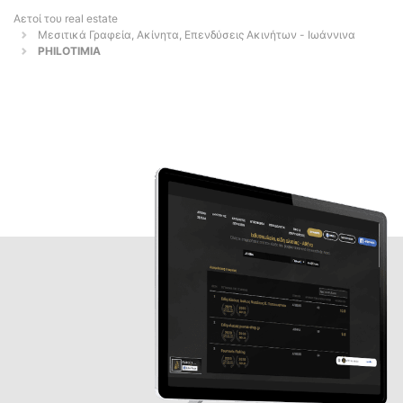
Αετοί του real estate
Μεσιτικά Γραφεία, Ακίνητα, Επενδύσεις Ακινήτων - Ιωάννινα
PHILOTIMIA