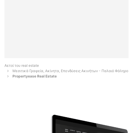
Αετοί του real estate
Μεσιτικά Γραφεία, Ακίνητα, Επενδύσεις Ακινήτων - Παλαιό Φάληρο
Propertyease Real Estate