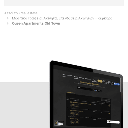
Αετοί του real estate
Μεσιτικά Γραφεία, Ακίνητα, Επενδύσεις Ακινήτων - Κερκυρα
Queen Apartments Old Town