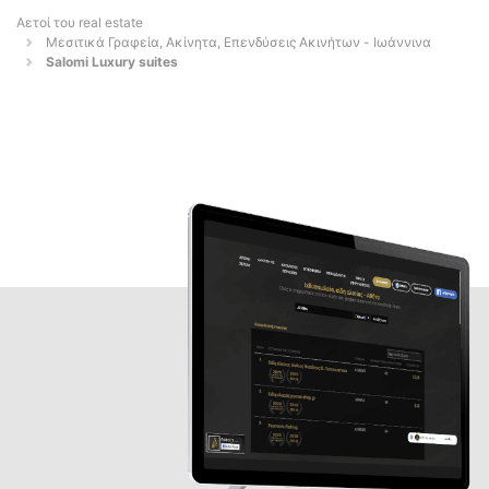
Αετοί του real estate
Μεσιτικά Γραφεία, Ακίνητα, Επενδύσεις Ακινήτων - Ιωάννινα
Salomi Luxury suites