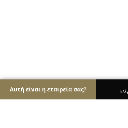
Αυτή είναι η εταιρεία σας?
Ελέ
Αετοί του real estate
Μεσιτικά Γραφεία, Ακίνητ