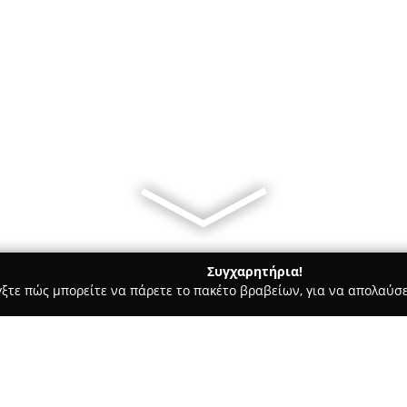
Συγχαρητήρια!
γξτε πώς μπορείτε να πάρετε το πακέτο βραβείων, για να απολαύσε
α, Επενδύσεις Ακινήτων - Νέα Μάκρη
Seaside House in Nea Ma