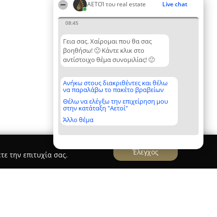
ΑΕΤΟΊ του real estate
Live chat
08:45
Γεια σας. Χαίρομαι που θα σας
βοηθήσω! 🙂 Κάντε κλικ στο
αντίστοιχο θέμα συνομιλίας! 🙂
Ανήκω στους διακριθέντες και θέλω
να παραλάβω το πακέτο βραβείων
Θέλω να ελέγξω την επιχείρηση μου
στην κατάταξη "Αετοί"
Άλλο θέμα
Έλεγχος
τε την επιτυχία σας.
kri