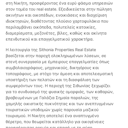
στη Νικήτη, προσφέροντας ένα ευρύ φάσμα υπηρεσιών
στον τομέα του real estate. Εξειδικεύεται στην πώληση
ακινήτων και οικοπέδων, ενοικιάσεις και διαχείριση
ιδιοκτησιών, διαθέτοντας πλούσιο χαρτοφυλάκιο που
περιλαμβάνει οικόπεδα, πολυτελείς κατοικίες,
διαμερίσματα, μεζονέτες, βίλες, καθώς και ακίνητα
επενδυτικού και επαγγελματικού χαρακτήρα.
Η λειτουργία της Sithonia Properties Real Estate
βασίζεται στην παροχή ολοκληρωμένων λύσεων, σε
στενή συνεργασία με έμπειρους επαγγελματίες όπως
συμβολαιογράφους, μηχανικούς, δικηγόρους και
τοπογράφους, με στόχο την άμεση και αποτελεσματική
υποστήριξη των πελατών και τη διασφάλιση των
συμφερόντων τους. Η περιοχή της Σιθωνίας ξεχωρίζει
για το συνδυασμό της φυσικής ομορφιάς, των καθαρών,
βραβευμένων με Γαλάζια Σημαία παραλιών, της
χαμηλής οικιστικής πυκνότητας και των ανεπτυγμένων
τουριστικών υποδομών χωρίς παρουσία μαζικού
τουρισμού. Η Νικήτη αποτελεί ένα αναπτυγμένο
θέρετρο, που θεωρείται κατάλληλο για οικογένειες
προσφέροντας ηρεμία και επαφή με τη φύση.