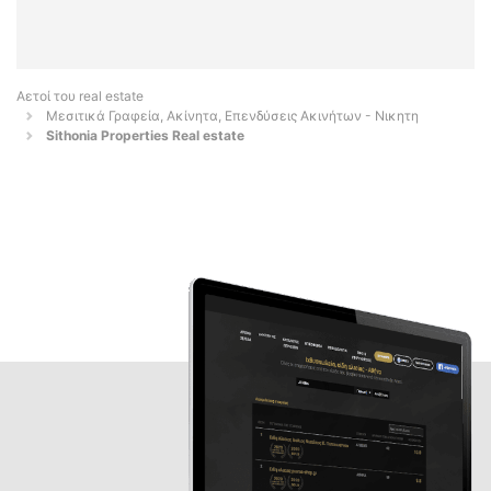
Αετοί του real estate
Μεσιτικά Γραφεία, Ακίνητα, Επενδύσεις Ακινήτων - Νικητη
Sithonia Properties Real estate