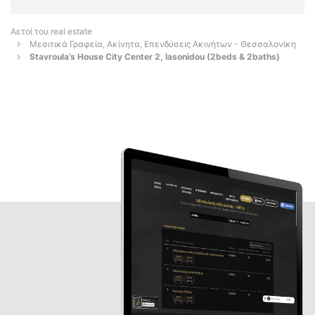
Αετοί του real estate
Μεσιτικά Γραφεία, Ακίνητα, Επενδύσεις Ακινήτων - Θεσσαλονίκη
Stavroula’s House City Center 2, Iasonidou (2beds & 2baths)