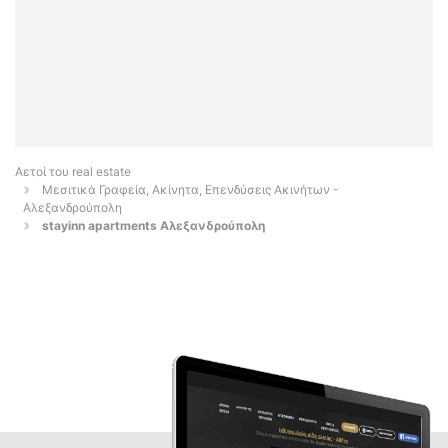
Αετοί του real estate
Μεσιτικά Γραφεία, Ακίνητα, Επενδύσεις Ακινήτων -
Αλεξανδρούπολη
stayinn apartments Αλεξανδρούπολη