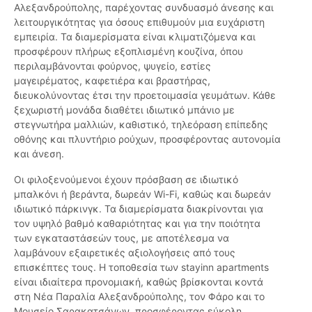
Αλεξανδρούπολης, παρέχοντας συνδυασμό άνεσης και
λειτουργικότητας για όσους επιθυμούν μια ευχάριστη
εμπειρία. Τα διαμερίσματα είναι κλιματιζόμενα και
προσφέρουν πλήρως εξοπλισμένη κουζίνα, όπου
περιλαμβάνονται φούρνος, ψυγείο, εστίες
μαγειρέματος, καφετιέρα και βραστήρας,
διευκολύνοντας έτσι την προετοιμασία γευμάτων. Κάθε
ξεχωριστή μονάδα διαθέτει ιδιωτικό μπάνιο με
στεγνωτήρα μαλλιών, καθιστικό, τηλεόραση επίπεδης
οθόνης και πλυντήριο ρούχων, προσφέροντας αυτονομία
και άνεση.
Οι φιλοξενούμενοι έχουν πρόσβαση σε ιδιωτικό
μπαλκόνι ή βεράντα, δωρεάν Wi-Fi, καθώς και δωρεάν
ιδιωτικό πάρκινγκ. Τα διαμερίσματα διακρίνονται για
τον υψηλό βαθμό καθαριότητας και για την ποιότητα
των εγκαταστάσεών τους, με αποτέλεσμα να
λαμβάνουν εξαιρετικές αξιολογήσεις από τους
επισκέπτες τους. Η τοποθεσία των stayinn apartments
είναι ιδιαίτερα προνομιακή, καθώς βρίσκονται κοντά
στη Νέα Παραλία Αλεξανδρούπολης, τον Φάρο και το
Μουσείο Σαρακατσάνων, προσφέροντας εύκολη