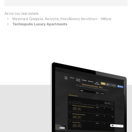
Αετοί του real estate
Μεσιτικά Γραφεία, Ακίνητα, Επενδύσεις Ακινήτων - Αθήνα
Technopolis Luxury Apartments