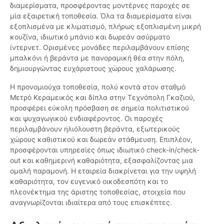
διαμερίσματα, προσφέροντας μοντέρνες παροχές σε
μία εξαιρετική τοποθεσία. Όλα τα διαμερίσματα είναι
εξοπλισμένα με κλιματισμό, πλήρως εξοπλισμένη μικρή
κουζίνα, ιδιωτικό μπάνιο και δωρεάν ασύρματο
ίντερνετ. Ορισμένες μονάδες περιλαμβάνουν επίσης
μπαλκόνι ή βεράντα με πανοραμική θέα στην πόλη,
δημιουργώντας ευχάριστους χώρους χαλάρωσης.
Η προνομιούχα τοποθεσία, πολύ κοντά στον σταθμό
Μετρό Κεραμεικός και δίπλα στην Τεχνόπολη Γκαζιού,
προσφέρει εύκολη πρόσβαση σε σημεία πολιτιστικού
και ψυχαγωγικού ενδιαφέροντος. Οι παροχές
περιλαμβάνουν ηλιόλουστη βεράντα, εξωτερικούς
χώρους καθιστικού και δωρεάν στάθμευση. Επιπλέον,
προσφέρονται υπηρεσίες όπως ιδιωτικό check-in/check-
out και καθημερινή καθαριότητα, εξασφαλίζοντας μια
ομαλή παραμονή. Η εταιρεία διακρίνεται για την υψηλή
καθαριότητα, τον ευγενικό οικοδεσπότη και το
πλεονέκτημα της άριστης τοποθεσίας, στοιχεία που
αναγνωρίζονται ιδιαίτερα από τους επισκέπτες.