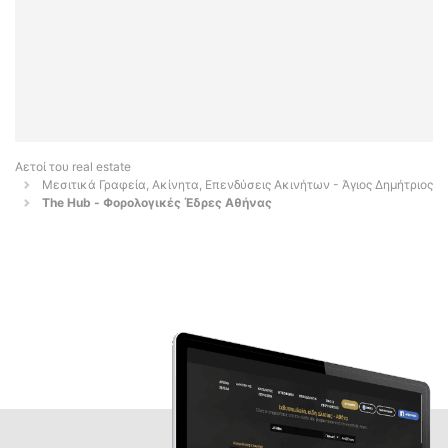
Αετοί του real estate
Μεσιτικά Γραφεία, Ακίνητα, Επενδύσεις Ακινήτων - Άγιος Δημήτριος
The Hub - Φορολογικές Έδρες Αθήνας