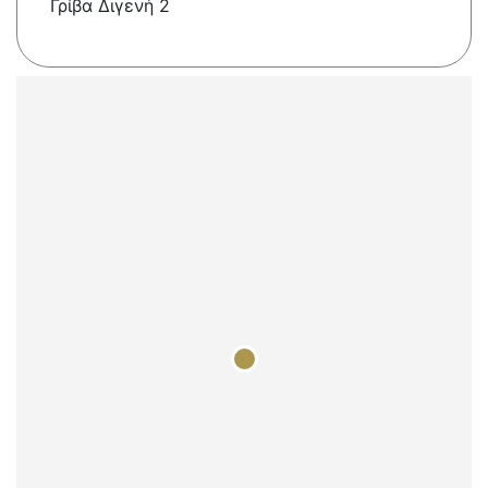
Γρίβα Διγενή 2