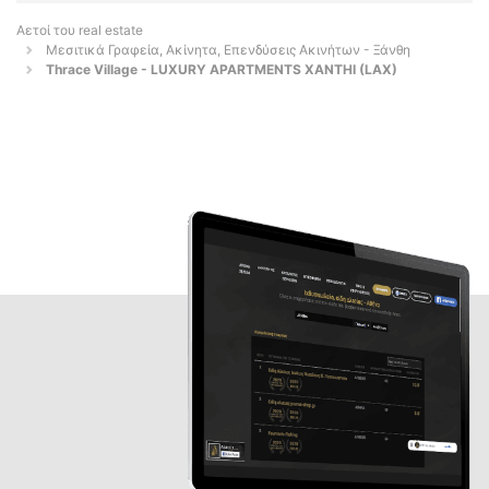
Αετοί του real estate
Μεσιτικά Γραφεία, Ακίνητα, Επενδύσεις Ακινήτων - Ξάνθη
Thrace Village - LUXURY APARTMENTS XANTHI (LAX)