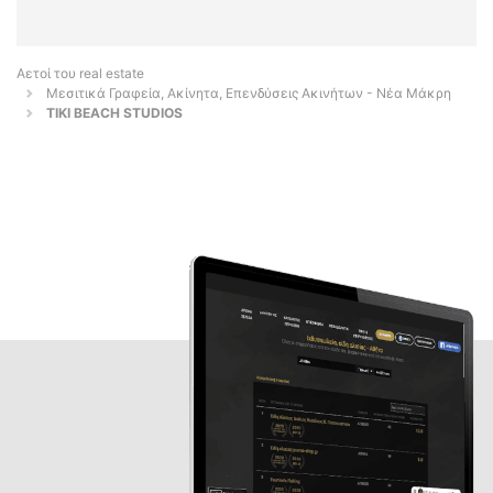
Αετοί του real estate
Μεσιτικά Γραφεία, Ακίνητα, Επενδύσεις Ακινήτων - Νέα Μάκρη
TIKI BEACH STUDIOS