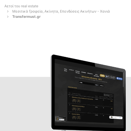
Αετοί του real estate
Μεσιτικά Γραφεία, Ακίνητα, Επενδύσεις Ακινήτων - Χανιά
Transfermust.gr