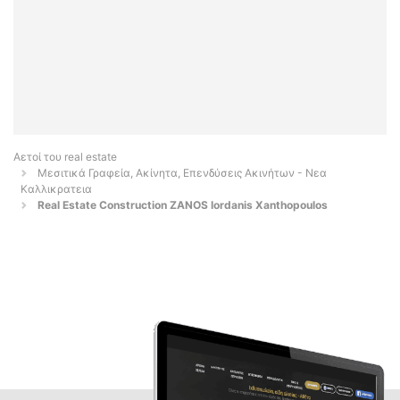
Αετοί του real estate
Μεσιτικά Γραφεία, Ακίνητα, Επενδύσεις Ακινήτων - Νεα
Καλλικρατεια
Real Estate Construction ZANOS Iordanis Xanthopoulos