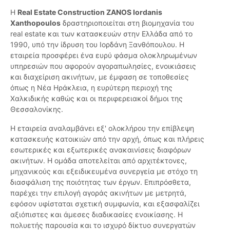
Η
Real Estate Construction ZANOS Iordanis
Xanthopoulos
δραστηριοποιείται στη βιομηχανία του
real estate και των κατασκευών στην Ελλάδα από το
1990, υπό την ίδρυση του Ιορδάνη Ξανθόπουλου. Η
εταιρεία προσφέρει ένα ευρύ φάσμα ολοκληρωμένων
υπηρεσιών που αφορούν αγοραπωλησίες, ενοικιάσεις
και διαχείριση ακινήτων, με έμφαση σε τοποθεσίες
όπως η Νέα Ηράκλεια, η ευρύτερη περιοχή της
Χαλκιδικής καθώς και οι περιφερειακοί δήμοι της
Θεσσαλονίκης.
Η εταιρεία αναλαμβάνει εξ' ολοκλήρου την επίβλεψη
κατασκευής κατοικιών από την αρχή, όπως και πλήρεις
εσωτερικές και εξωτερικές ανακαινίσεις διαφόρων
ακινήτων. Η ομάδα αποτελείται από αρχιτέκτονες,
μηχανικούς και εξειδικευμένα συνεργεία με στόχο τη
διασφάλιση της ποιότητας των έργων. Επιπρόσθετα,
παρέχει την επιλογή αγοράς ακινήτων με μετρητά,
εφόσον υφίσταται σχετική συμφωνία, και εξασφαλίζει
αξιόπιστες και άμεσες διαδικασίες ενοικίασης. Η
πολυετής παρουσία και το ισχυρό δίκτυο συνεργατών