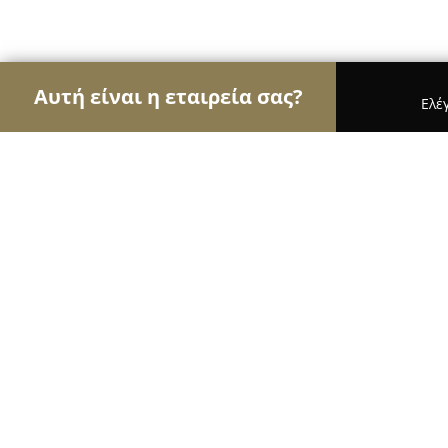
Αυτή είναι η εταιρεία σας?
Ελέ
Αετοί του real estate
Μεσιτικά Γραφεία, Ακίνητ
ΓΕΩΡΓΙΑΔΗΣ Κατασκευαστική
8.7
(26)
Αλεξανδρούπολη, Μαζαράκη 28