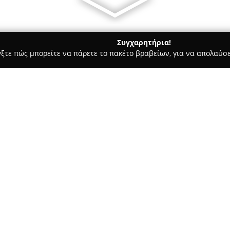
Συγχαρητήρια!
γξτε πώς μπορείτε να πάρετε το πακέτο βραβείων, για να απολαύσε
α, Επενδύσεις Ακινήτων - Αλεξανδρούπολη
ΓΕΩΡΓΙΑΔΗΣ Κατασ
Σχετικά με την εταιρεία:
Η
Γεωργιάδης Κατασκευαστι
δραστηριότητα στην Κομοτηνή,
εταιρεία με μακρόχρονη παρουσ
Ιανουάριο του 2011, συνεχίζο
ΓΕΩΡΓΙΑΔΗΣ ΟΙΚΟΔΟΜΙΚΕΣ ΕΠΙΧ
Έβρο από το 1997. Η εταιρεία 
ακινήτων υψηλών ποιοτικών π