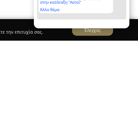
στην κατάταξη "Αετοί"
Άλλο θέμα
Έλεγχος
τε την επιτυχία σας.
κευαστική
κή
, με εγκαταστάσεις στην Αλεξανδρούπολη και
 αποτελεί τεχνική, κατασκευαστική και εμπορική
ία στον κλάδο. Ξεκίνησε τη λειτουργία της τον
ντας την παράδοση της εταιρείας ΑΥΓΕΡΙΝΑΚΗΣ –
ΕΙΡΗΣΕΙΣ, η οποία δραστηριοποιούνταν στον
ειδικεύεται στην κατασκευή και πώληση
ροτύπων, με έμφαση στον σεβασμό των