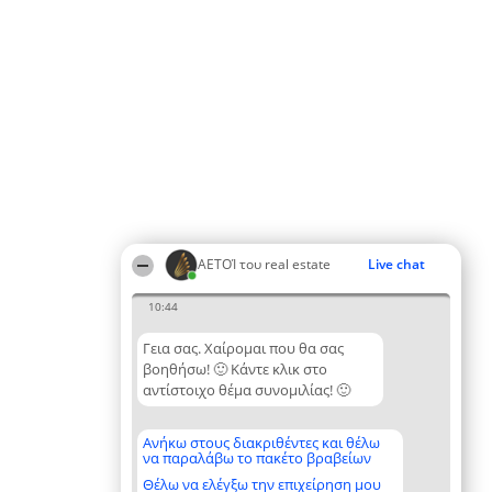
ΑΕΤΟΊ του real estate
Live chat
10:44
Γεια σας. Χαίρομαι που θα σας
βοηθήσω! 🙂 Κάντε κλικ στο
αντίστοιχο θέμα συνομιλίας! 🙂
Ανήκω στους διακριθέντες και θέλω
να παραλάβω το πακέτο βραβείων
Θέλω να ελέγξω την επιχείρηση μου