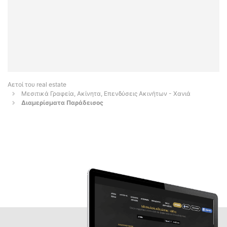
Αετοί του real estate
Μεσιτικά Γραφεία, Ακίνητα, Επενδύσεις Ακινήτων - Χανιά
Διαμερίσματα Παράδεισος