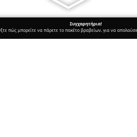
Συγχαρητήρια!
γξτε πώς μπορείτε να πάρετε το πακέτο βραβείων, για να απολαύσε
α, Επενδύσεις Ακινήτων - περιοχή Μαγνησίας
Δωμάτια Τρικερ
Σχετικά με την εταιρεία:
Στο παραθαλάσσιο χωριό Τρίκ
Μαραβέλιας
αποτελούν μία φι
ήρεμη ατμόσφαιρα και την αυθ
τους, μόλις είκοσι μέτρα από
στις παραλίες, ενώ χαρίζει πα
θάλασσας με το καταπράσινο τ
Οι χώροι διαμονής έχουν σχεδ