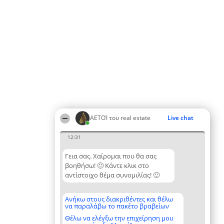
ΑΕΤΟΊ του real estate
Live chat
12:31
Γεια σας. Χαίρομαι που θα σας
βοηθήσω! 🙂 Κάντε κλικ στο
αντίστοιχο θέμα συνομιλίας! 🙂
Ανήκω στους διακριθέντες και θέλω
να παραλάβω το πακέτο βραβείων
Θέλω να ελέγξω την επιχείρηση μου