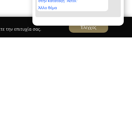
στην κατάταξη "Αετοί"
Άλλο θέμα
Έλεγχος
τε την επιτυχία σας.
ι Μαραβέλιας
ερι στη Μαγνησία, τα
Δωμάτια Τρικερι
λόξενη λύση διαμονής που ξεχωρίζει για την
εντική εμπειρία που προσφέρει. Η τοποθεσία
 τη θάλασσα, διευκολύνει την άμεση πρόσβαση
νοραμική θέα που συνδυάζει το μπλε της
οπίο της περιοχής.
ιαστεί ώστε να καλύπτουν τις απαιτήσεις