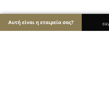
Αυτή είναι η εταιρεία σας?
Ελέ
Αετοί του real estate
Μεσιτικά Γραφεία, Ακίνητ
Δωμάτια Τρικερι Μαραβέλιας
9.2
(78)
Τρικέρι, Τρικερι