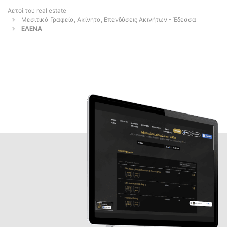
Αετοί του real estate
Μεσιτικά Γραφεία, Ακίνητα, Επενδύσεις Ακινήτων - Έδεσσα
ΕΛΕΝΑ