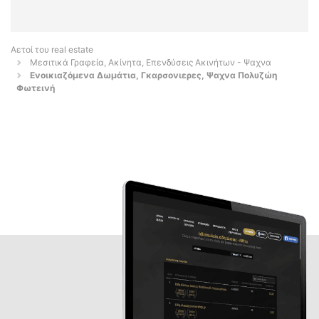
Αετοί του real estate
Μεσιτικά Γραφεία, Ακίνητα, Επενδύσεις Ακινήτων - Ψαχνα
Ενοικιαζόμενα Δωμάτια, Γκαρσονιερες, Ψαχνα Πολυζώη
Φωτεινή