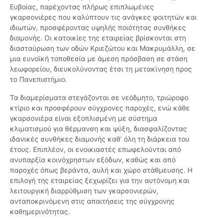
Ευβοίας, παρέχοντας πλήρως επιπλωμένες
γκαρσονιέρες που καλύπτουν τις ανάγκες φοιτητών και
ιδιωτών, προσφέροντας υψηλής ποιότητας συνθήκες
διαμονής. Οι κατοικίες της εταιρείας βρίσκονται στη
διασταύρωση των οδών Κριεζώτου και Μακρυμάλλη, σε
μια ευνοϊκή τοποθεσία με άμεση πρόσβαση σε στάση
λεωφορείου, διευκολύνοντας έτσι τη μετακίνηση προς
το Πανεπιστήμιο.
Τα διαμερίσματα στεγάζονται σε νεόδμητο, τριώροφο
κτίριο και προσφέρουν σύγχρονες παροχές, ενώ κάθε
γκαρσονιέρα είναι εξοπλισμένη με σύστημα
κλιματισμού για θέρμανση και ψύξη, διασφαλίζοντας
ιδανικές συνθήκες διαμονής καθ’ όλη τη διάρκεια του
έτους. Επιπλέον, οι ενοικιαστές επωφελούνται από
ανυπαρξία κοινόχρηστων εξόδων, καθώς και από
παροχές όπως βεράντα, αυλή και χώρο στάθμευσης. Η
επιλογή της εταιρείας ξεχωρίζει για την αυτόνομη και
λειτουργική διαρρύθμιση των γκαρσονιερών,
ανταποκρινόμενη στις απαιτήσεις της σύγχρονης
καθημερινότητας.