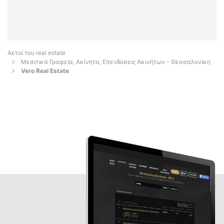
Αετοί του real estate
Μεσιτικά Γραφεία, Ακίνητα, Επενδύσεις Ακινήτων - Θεσσαλονίκη
Vero Real Estate