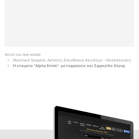
Αετοί του real estate
Μεσιτικά Γραφεία, Ακίνητα, Επενδύσεις Ακινήτων - Θεσσαλονίκη
Η εταιρεία "Alpha Ermis": μεταφράσεις και Σφραγίδα Χάγης