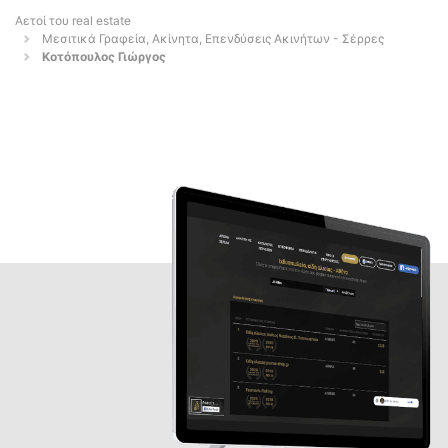
Αετοί του real estate
Μεσιτικά Γραφεία, Ακίνητα, Επενδύσεις Ακινήτων - Σέρρες
Κοτόπουλος Γιώργος