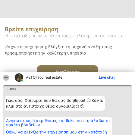
Βρείτε επιχείρηση
Η κατάταξη περιλαμβάνει τους καλύτερους στον κλάδο
Ψάχνετε επιχείρηση; Ελέγξτε τη μηχανή αναζήτησης.
Χρησιμοποιήστε την καλύτερη υπηρεσία
Αναζήτηση
ΑΕΤΟΊ του real estate
Live chat
04:33
Γεια σας. Χαίρομαι που θα σας βοηθήσω! 🙂 Κάντε
κλικ στο αντίστοιχο θέμα συνομιλίας! 🙂
Διοργανωτής της
Κατάταξη
Επικοινωνία
Ανήκω στους διακριθέντες και θέλω να παραλάβω το
κατάταξης
Διακριθέντες
Επικοινωνία
πακέτο βραβείων
BEAUTIFUL COMPANY
Λίστα όλων
Μονοπρόσωπη ΙΚΕ
των
Θέλω να ελέγξω την επιχείρηση μου στην κατάταξη
ΤΗΛ. ΕΠΙΚΟΙΝΩΝΙΑΣ:
διακριθέντων