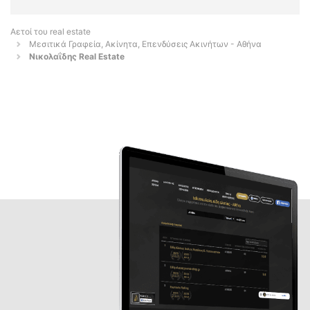
Αετοί του real estate
Μεσιτικά Γραφεία, Ακίνητα, Επενδύσεις Ακινήτων - Αθήνα
Νικολαΐδης Real Estate