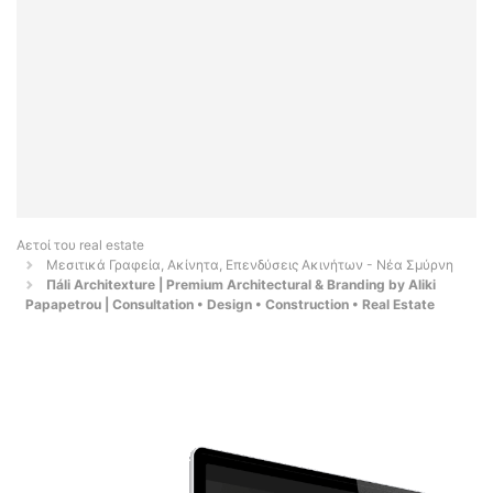
Αετοί του real estate
Μεσιτικά Γραφεία, Ακίνητα, Επενδύσεις Ακινήτων - Νέα Σμύρνη
Πáli Architexture | Premium Architectural & Branding by Aliki
Papapetrou | Consultation • Design • Construction • Real Estate