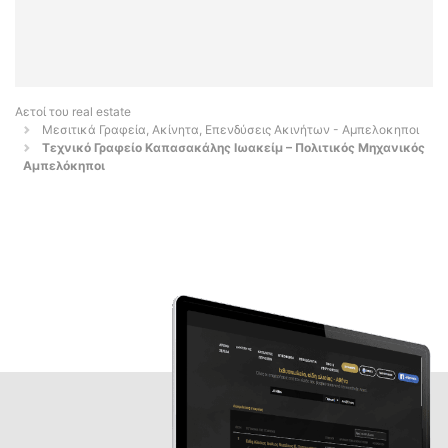
Αετοί του real estate
Μεσιτικά Γραφεία, Ακίνητα, Επενδύσεις Ακινήτων - Αμπελοκηποι
Τεχνικό Γραφείο Καπασακάλης Ιωακείμ – Πολιτικός Μηχανικός
Αμπελόκηποι