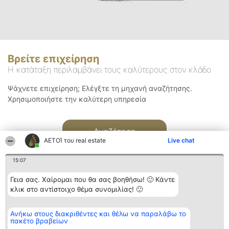
Βρείτε επιχείρηση
Η κατάταξη περιλαμβάνει τους καλύτερους στον κλάδο
Ψάχνετε επιχείρηση; Ελέγξτε τη μηχανή αναζήτησης.
Χρησιμοποιήστε την καλύτερη υπηρεσία
Αναζήτηση
ΑΕΤΟΊ του real estate
Live chat
15:07
Γεια σας. Χαίρομαι που θα σας βοηθήσω! 🙂 Κάντε
κλικ στο αντίστοιχο θέμα συνομιλίας! 🙂
Διοργανωτής της
Κατάταξη
Επικοινωνία
Ανήκω στους διακριθέντες και θέλω να παραλάβω το
κατάταξης
Διακριθέντες
Επικοινωνία
πακέτο βραβείων
BEAUTIFUL COMPANY
Λίστα όλων
Μονοπρόσωπη ΙΚΕ